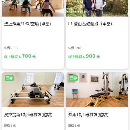
墊上嬋柔/TRX/空瑜 (單堂)
L1 登山基礎體能（單堂）
售價
$ 700
售價
$ 900
700
900
線上購買 $
元
線上購買 $
元
票券
票券
皮拉提斯1對1器械課(體驗)
嬋柔1對1器械課(體驗)
限購 1 份
限購 1 份