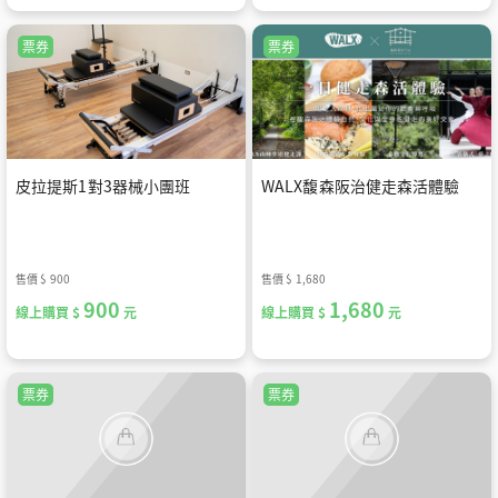
票券
票券
皮拉提斯1對3器械小團班
WALX馥森阪治健走森活體驗
售價
$ 900
售價
$ 1,680
900
1,680
線上購買 $
元
線上購買 $
元
票券
票券