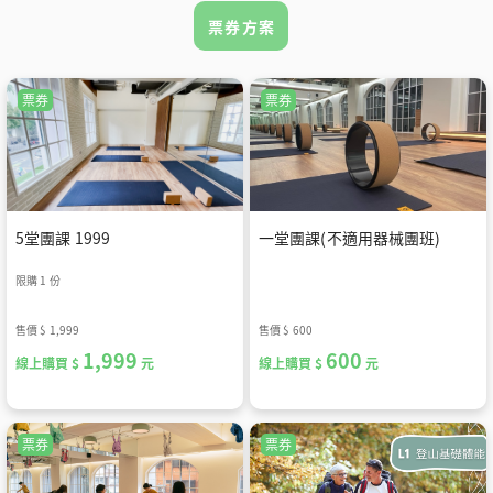
票券方案
票券
票券
5堂團課 1999
一堂團課(不適用器械團班)
限購 1 份
售價
$ 1,999
售價
$ 600
1,999
600
線上購買 $
元
線上購買 $
元
票券
票券