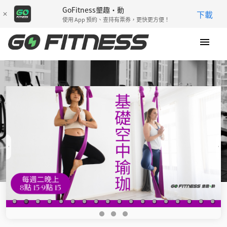
GoFitness
GoFitness墾趣·動
下載
墾
使用 App 預約、查持有票券，更快更方便！
趣
·
動