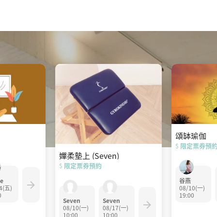
頌缽瑜伽
限定票券預
$
嬋柔墊上 (Seven)
限定票券預約
$
谷燕
e
08/10(一)
4(五)
19:00
0
Seven
Seven
08/10(一)
08/17(一)
10:00
10:00