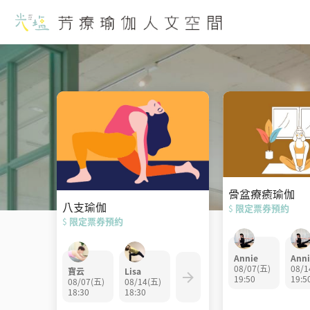
光
塩
芳
療
全部活動
瑜
伽
人
文
空
間
骨盆療癒瑜伽
八支瑜伽
限定票券預約
$
限定票券預約
$
Annie
Anni
08/07(五)
08/1
寶云
Lisa
19:50
19:5
08/07(五)
08/14(五)
18:30
18:30