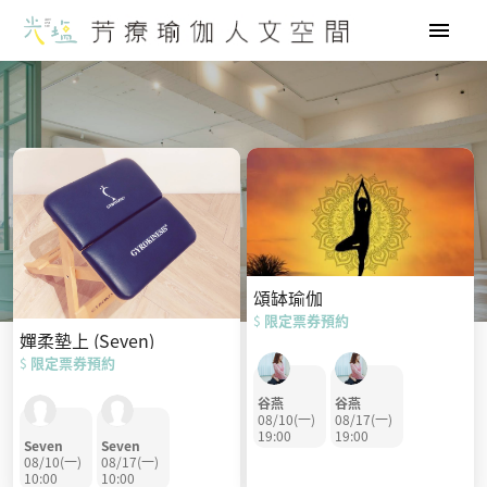
光
塩
芳
療
全部活動
瑜
伽
人
文
空
間
頌缽瑜伽
限定票券預約
$
嬋柔墊上 (Seven)
限定票券預約
$
谷燕
谷燕
08/10(一)
08/17(一)
19:00
19:00
Seven
Seven
08/10(一)
08/17(一)
10:00
10:00