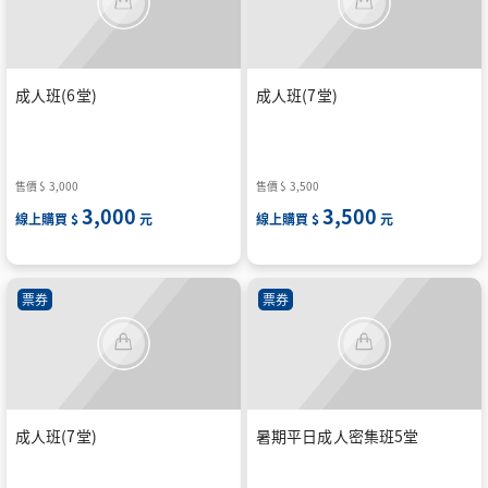
成人班(6堂)
成人班(7堂)
售價
$ 3,000
售價
$ 3,500
3,000
3,500
線上購買 $
元
線上購買 $
元
票券
票券
成人班(7堂)
暑期平日成人密集班5堂