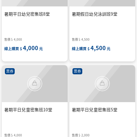
暑期平日幼兒密集班8堂
暑期假日幼兒泳訓班9堂
售價
$ 4,000
售價
$ 4,500
4,000
4,500
線上購買 $
元
線上購買 $
元
票券
票券
暑期平日兒童密集班10堂
暑期平日兒童密集班5堂
售價
$ 4,000
售價
$ 2,000