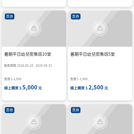
票券
票券
暑期平日幼兒密集班10堂
暑期平日幼兒密集班5堂
販售期間 2026.05.24 - 2026.08.31
售價
$ 5,000
售價
$ 2,500
5,000
2,500
線上購買 $
元
線上購買 $
元
票券
票券