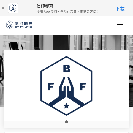
信
信仰體育
下載
仰
使用 App 預約、查持有票券，更快更方便！
體
育