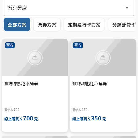
所有分店
全部方案
票券方案
定期通行卡方案
分鐘計費卡
票券
票券
鹽埕 羽球2小時券
鹽埕-羽球1小時券
售價
$ 700
售價
$ 350
700
350
線上購買 $
元
線上購買 $
元