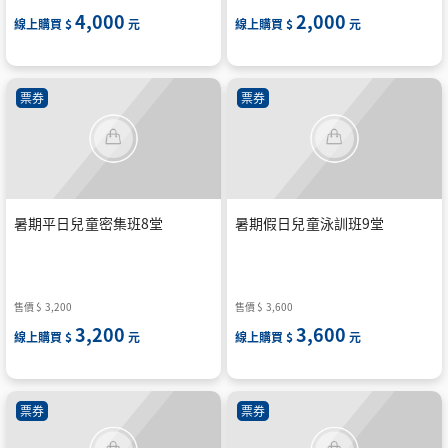
4,000
2,000
線上購買 $
元
線上購買 $
元
票券
票券
暑期平日兒童密集班8堂
暑期假日兒童泳訓班9堂
售價
$ 3,200
售價
$ 3,600
3,200
3,600
線上購買 $
元
線上購買 $
元
票券
票券