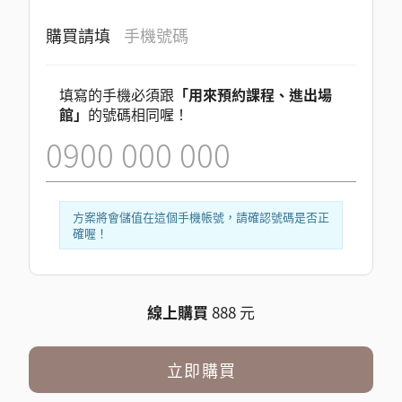
購買請填
手機號碼
填寫的手機必須跟
「用來預約課程、進出場
館」
的號碼相同喔！
方案將會儲值在這個手機帳號，請確認號碼是否正
確喔！
線上購買
888 元
立即購買