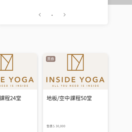
入故事力（Storytelling）與聲音留
白，把指令變成引人入勝的流動。•
觸覺 (Tactile) — 安全有效的身體引導
透過雙手與積極傾聽，建立最安心的
雙向連結。 國際思維：打破框架，創
造體驗• 撕掉標籤，打破既定框架
（Breaking the Mold）「不要太執著
於現在的自己，而忘了給未來的自己
一個機會。」在安全不競爭的環境
票券
裡，重新定義你的無限潛能。• 拒絕
填鴨，創造真正的體驗（Learning
Through Experience）「老師的工作
不是把自己填滿整個課堂，長篇大
論；而是為學生創造可以從中學習的
體驗。」把恐懼轉化為行動，在台
課程24堂
地板/空中課程50堂
上，遇見那個更有靈魂的自己。 課程
資訊• 時間： 2026/09/20（日）
10:00–13:00• 地點： Inside Yoga
Studio Taipei（附 3TRC 證書）對
象：1.剛起步想強化教學底氣。2.有經
售價
$ 30,000
驗想讓課堂更有層次的老師。3.想增強