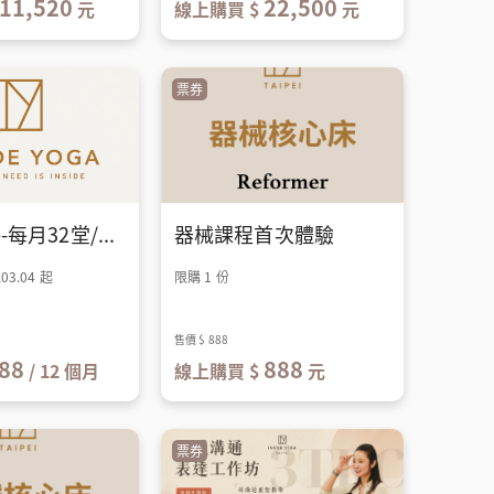
11,520
22,500
元
線上購買 $
元
溝通表達能力費用：早鳥優惠
$3,500（至08/31）（原價 $3,750）
票券
Flow Elite-每月32堂/年約
器械課程首次體驗
03.04 起
限購 1 份
售價
$ 888
88
888
/ 12 個月
線上購買 $
元
票券