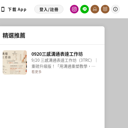
下載 App
登入/註冊
精選推薦
0920三感溝通表達工作坊
9/20 三感溝通表達工作坊（3TRC）｜
重磅升級版！「用溝通重塑教學，用
影響力改變課堂。」這次的三感課
看更多
程，除了內觀流以往的教學重點，我
將融入在雪梨進修時淬煉出的頂尖溝
通思維。這是一場國際視野與感知教
學的完美結合，帶你突破盲點，打造
最具穿透力的課堂體驗。 課程升級亮
點• 視覺 (Visual) — 眼神與肢體語言
撕掉舊有的習慣框架，透過身體空間
與學生建立強烈連結。• 聽覺 (Vocal)
— 聲音節奏與語調拒絕平鋪直敘！融